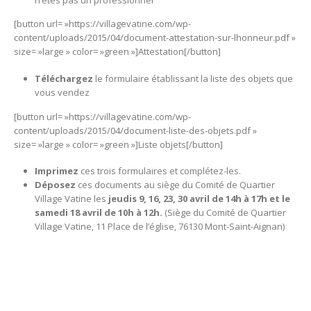
[button url= »https://villagevatine.com/wp-
content/uploads/2015/04/document-attestation-sur-lhonneur.pdf »
size= »large » color= »green »]Attestation[/button]
Téléchargez
le formulaire établissant la liste des objets que
vous vendez
[button url= »https://villagevatine.com/wp-
content/uploads/2015/04/document-liste-des-objets.pdf »
size= »large » color= »green »]Liste objets[/button]
Imprimez
ces trois formulaires et complétez-les.
Dé
posez
ces documents au siège du Comité de Quartier
Village Vatine les
jeudis 9, 16, 23, 30 avril de 14h à 17h et le
samedi 18 avril de 10h à 12h.
(Siège du Comité de Quartier
Village Vatine, 11 Place de l’église, 76130 Mont-Saint-Aignan)