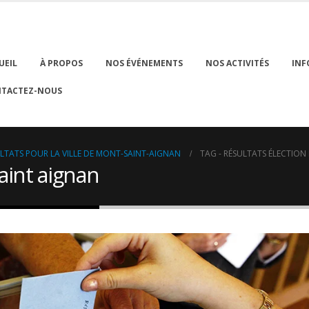
UEIL
À PROPOS
NOS ÉVÉNEMENTS
NOS ACTIVITÉS
INF
TACTEZ-NOUS
SULTATS POUR LA VILLE DE MONT-SAINT-AIGNAN
TAG -
RÉSULTATS ÉLECTION
aint aignan