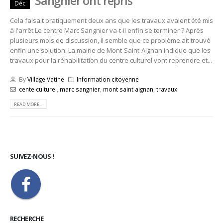
Sangnier ont repris
Déc
Cela faisait pratiquement deux ans que les travaux avaient été mis
à l'arrêt Le centre Marc Sangnier va-t-il enfin se terminer ? Après
plusieurs mois de discussion, il semble que ce problème ait trouvé
enfin une solution. La mairie de Mont-Saint-Aignan indique que les
travaux pour la réhabilitation du centre culturel vont reprendre et...
By
Village Vatine
Information citoyenne
cente culturel
,
marc sangnier
,
mont saint aignan
,
travaux
READ MORE...
SUIVEZ-NOUS !
RECHERCHE