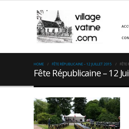
ACC
CON
HOME
FÊTE RÉPUBLICAINE – 12 JUILLET 2015
FÊTE 
Fête Républicaine – 12 Jui